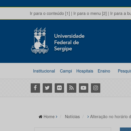
Ir para o conteúdo [1]
|
Ir para o menu [2]
|
Ir para a b
Institucional
Campi
Hospitais
Ensino
Pesqui
Facebook
Twitter
Flickr
RSS
Youtube
Instagram
Home
Notícias
Alteração no horário