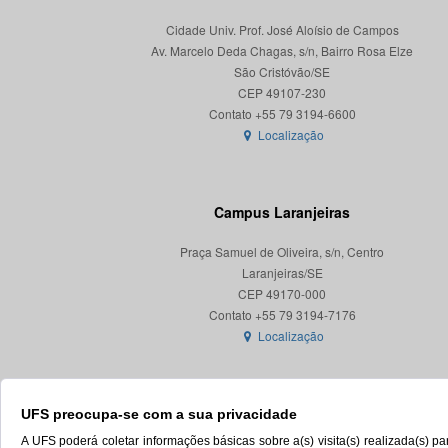
Cidade Univ. Prof. José Aloísio de Campos
Av. Marcelo Deda Chagas, s/n, Bairro Rosa Elze
São Cristóvão/SE
CEP 49107-230
Localização
Campus Laranjeiras
Praça Samuel de Oliveira, s/n, Centro
Laranjeiras/SE
CEP 49170-000
Localização
UFS preocupa-se com a sua privacidade
A UFS poderá coletar informações básicas sobre a(s) visita(s) realizada(s) 