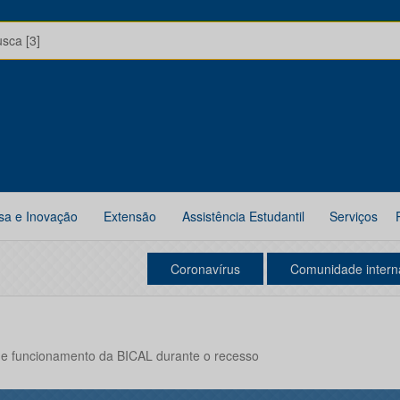
usca [3]
sa e Inovação
Extensão
Assistência Estudantil
Serviços
Coronavírus
Comunidade intern
 de funcionamento da BICAL durante o recesso