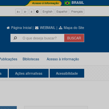
BRASIL
a+
a-
a
English
Español
Français
Página Inicial
|
WEBMAIL
|
Mapa do Site
Publicações
Bibliotecas
Acesso à informação
a
Ações afirmativas
Acessibilidade