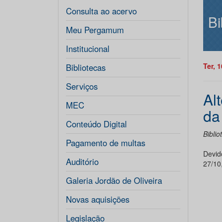
Consulta ao acervo
Bi
Meu Pergamum
Institucional
Ter, 
Bibliotecas
Serviços
Al
MEC
da
Conteúdo Digital
Biblio
Pagamento de multas
Devido
Auditório
27/10
Galeria Jordão de Oliveira
Novas aquisições
Legislação