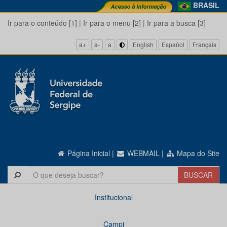
BRASIL
Ir para o conteúdo [1]
|
Ir para o menu [2]
|
Ir para a busca [3]
a+
a-
a
English
Español
Français
Página Inicial
|
WEBMAIL
|
Mapa do Site
Institucional
Campi