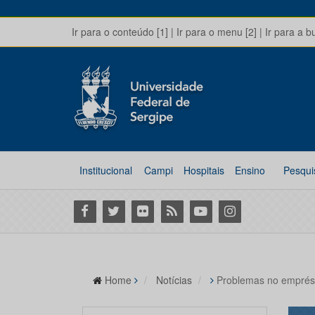
Ir para o conteúdo [1]
|
Ir para o menu [2]
|
Ir para a b
Institucional
Campi
Hospitais
Ensino
Pesqui
Facebook
Twitter
Flickr
RSS
Youtube
Instagram
Home
Notícias
Problemas no emprést