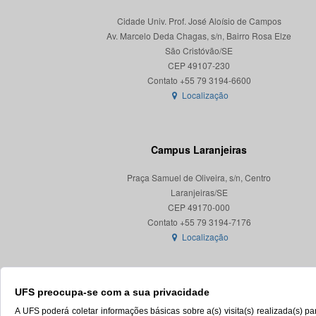
Cidade Univ. Prof. José Aloísio de Campos
Av. Marcelo Deda Chagas, s/n, Bairro Rosa Elze
São Cristóvão/SE
CEP 49107-230
Localização
Campus Laranjeiras
Praça Samuel de Oliveira, s/n, Centro
Laranjeiras/SE
CEP 49170-000
Localização
UFS preocupa-se com a sua privacidade
A UFS poderá coletar informações básicas sobre a(s) visita(s) realizada(s) 