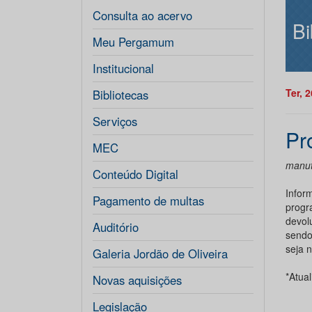
Consulta ao acervo
Bi
Meu Pergamum
Institucional
Ter, 
Bibliotecas
Serviços
Pr
MEC
manut
Conteúdo Digital
Infor
Pagamento de multas
prog
devol
Auditório
sendo
seja 
Galeria Jordão de Oliveira
*Atua
Novas aquisições
Legislação