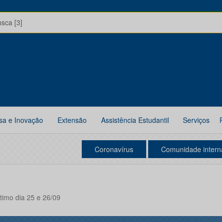
usca [3]
sa e Inovação
Extensão
Assistência Estudantil
Serviços
Coronavírus
Comunidade intern
imo dia 25 e 26/09