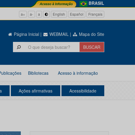
BRASIL
a+
a-
a
English
Español
Français
Página Inicial
|
WEBMAIL
|
Mapa do Site
Publicações
Bibliotecas
Acesso à informação
a
Ações afirmativas
Acessibilidade