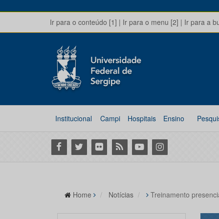
Ir para o conteúdo [1]
|
Ir para o menu [2]
|
Ir para a b
Institucional
Campi
Hospitais
Ensino
Pesqui
Facebook
Twitter
Flickr
RSS
Youtube
Instagram
Home
Notícias
Treinamento presenc