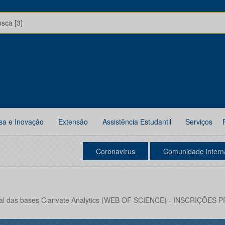
usca [3]
sa e Inovação
Extensão
Assistência Estudantil
Serviços
Coronavírus
Comunidade intern
ial das bases Clarivate Analytics (WEB OF SCIENCE) - INSCRIÇÕ