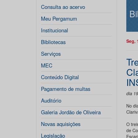
Consulta ao acervo
Bi
Meu Pergamum
Institucional
Seg, 
Bibliotecas
Serviços
Tr
MEC
Cl
Conteúdo Digital
I
Pagamento de multas
dia 1
Auditório
No di
Galeria Jordão de Oliveira
Clariv
Novas aquisições
O tre
de Co
Legislação
Escar