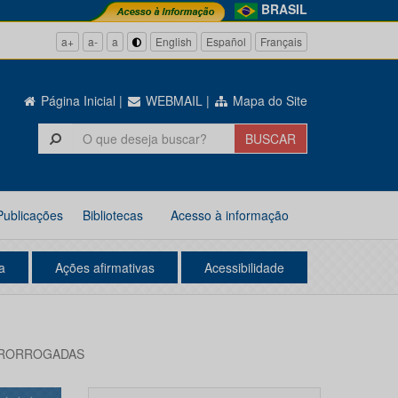
BRASIL
a+
a-
a
English
Español
Français
Página Inicial
|
WEBMAIL
|
Mapa do Site
Publicações
Bibliotecas
Acesso à informação
a
Ações afirmativas
Acessibilidade
ES PRORROGADAS