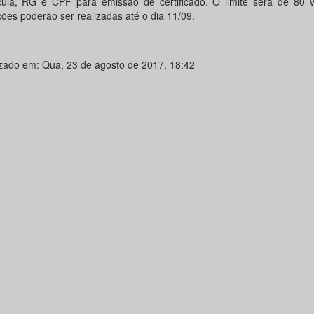
cula, RG e CPF para emissão de certificado. O limite será de 80 
ções poderão ser realizadas até o dia 11/09.
izado em: Qua, 23 de agosto de 2017, 18:42