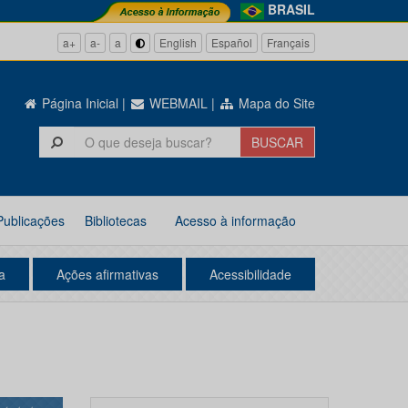
BRASIL
a+
a-
a
English
Español
Français
Página Inicial
|
WEBMAIL
|
Mapa do Site
Publicações
Bibliotecas
Acesso à informação
a
Ações afirmativas
Acessibilidade