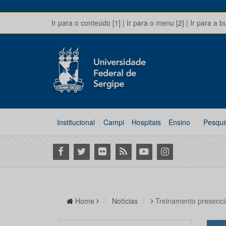
Ir para o conteúdo [1]
|
Ir para o menu [2]
|
Ir para a b
Institucional
Campi
Hospitais
Ensino
Pesqui
Facebook
Twitter
Flickr
RSS
Youtube
Instagram
Home
Notícias
Treinamento presencia