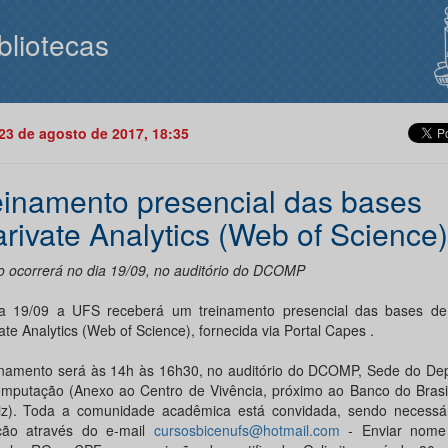
bliotecas
23 de agosto de 2017, 18:35
einamento presencial das bases
arivate Analytics (Web of Science)
o ocorrerá no dia 19/09, no auditório do DCOMP
a 19/09 a UFS receberá um treinamento presencial das bases d
ate Analytics (Web of Science), fornecida via Portal Capes .
inamento será às 14h às 16h30, no auditório do DCOMP, Sede do De
mputação (Anexo ao Centro de Vivência, próximo ao Banco do Brasil 
iz). Toda a comunidade acadêmica está convidada, sendo necessári
ição através do e-mail
cursosbicenufs@hotmail.com
- Enviar nome 