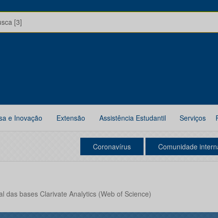
usca [3]
sa e Inovação
Extensão
Assistência Estudantil
Serviços
Coronavírus
Comunidade intern
l das bases Clarivate Analytics (Web of Science)