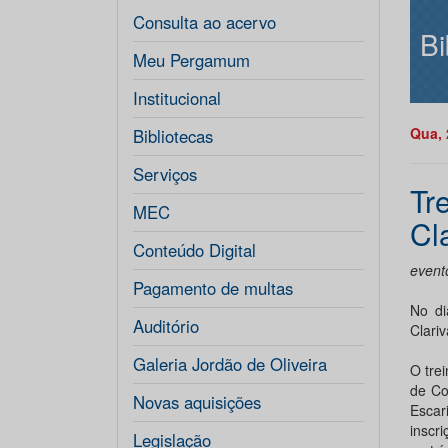
Consulta ao acervo
Bi
Meu Pergamum
Institucional
Qua, 
Bibliotecas
Serviços
Tr
MEC
Cl
Conteúdo Digital
event
Pagamento de multas
No di
Auditório
Clariv
Galeria Jordão de Oliveira
O tre
de Co
Novas aquisições
Escar
inscr
Legislação