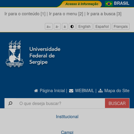
BRASIL
Ir para o conteúdo [1]
|
Ir para o menu [2]
|
Ir para a busca [3]
a+
a-
a
English
Español
Français
Página Inicial
|
WEBMAIL
|
Mapa do Site
Institucional
Campi