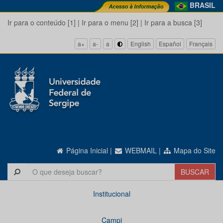
BRASIL
Ir para o conteúdo [1]
|
Ir para o menu [2]
|
Ir para a busca [3]
a+
a-
a
English
Español
Français
Página Inicial
|
WEBMAIL
|
Mapa do Site
Institucional
Campi