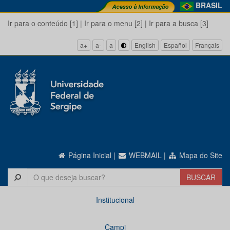
BRASIL
Ir para o conteúdo [1]
|
Ir para o menu [2]
|
Ir para a busca [3]
a+
a-
a
English
Español
Français
Página Inicial
|
WEBMAIL
|
Mapa do Site
Institucional
Campi