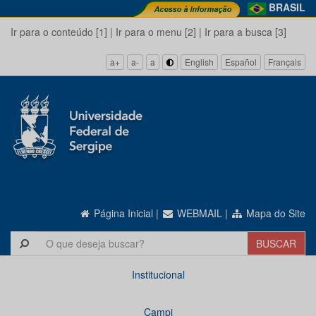
BRASIL
Ir para o conteúdo [1]
|
Ir para o menu [2]
|
Ir para a busca [3]
a+
a-
a
English
Español
Français
Página Inicial
|
WEBMAIL
|
Mapa do Site
Institucional
Campi