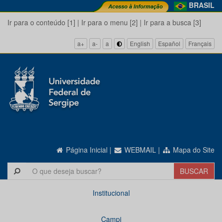
BRASIL
Ir para o conteúdo [1]
|
Ir para o menu [2]
|
Ir para a busca [3]
a+
a-
a
English
Español
Français
Página Inicial
|
WEBMAIL
|
Mapa do Site
Institucional
Campi