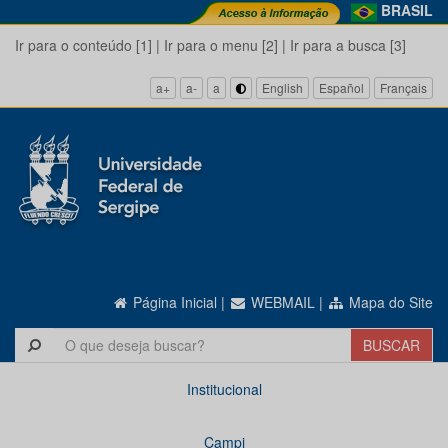
BRASIL
Ir para o conteúdo [1]
|
Ir para o menu [2]
|
Ir para a busca [3]
a+
a-
a
English
Español
Français
Página Inicial
|
WEBMAIL
|
Mapa do Site
Institucional
Campi