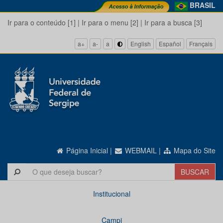
BRASIL
Ir para o conteúdo [1]
|
Ir para o menu [2]
|
Ir para a busca [3]
a+
a-
a
English
Español
Français
Página Inicial
|
WEBMAIL
|
Mapa do Site
Institucional
Campi