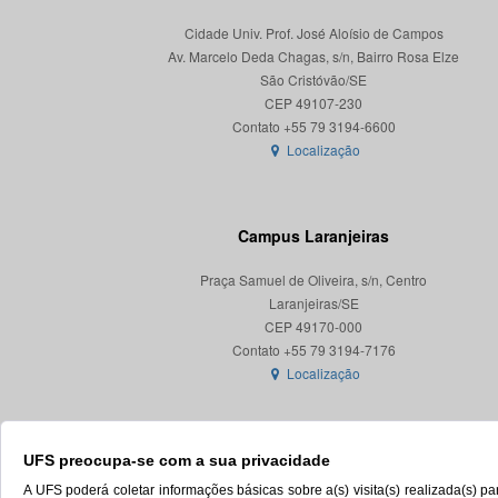
Cidade Univ. Prof. José Aloísio de Campos
Av. Marcelo Deda Chagas, s/n, Bairro Rosa Elze
São Cristóvão/SE
CEP 49107-230
Localização
Campus Laranjeiras
Praça Samuel de Oliveira, s/n, Centro
Laranjeiras/SE
CEP 49170-000
Localização
UFS preocupa-se com a sua privacidade
A UFS poderá coletar informações básicas sobre a(s) visita(s) realizada(s) 