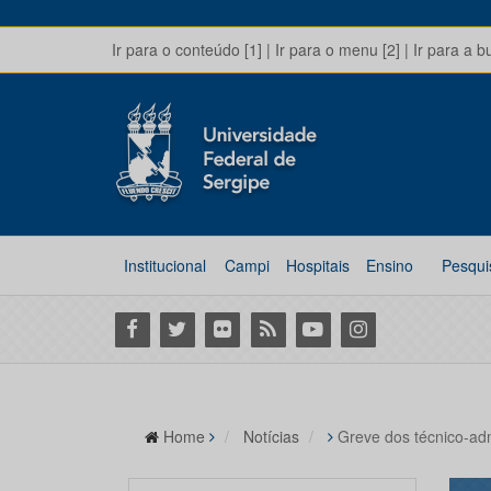
Ir para o conteúdo [1]
|
Ir para o menu [2]
|
Ir para a b
Institucional
Campi
Hospitais
Ensino
Pesqui
Facebook
Twitter
Flickr
RSS
Youtube
Instagram
Home
Notícias
Greve dos técnico-adm