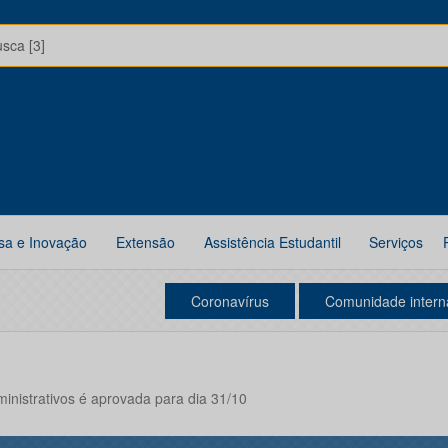
usca [3]
sa e Inovação
Extensão
Assistência Estudantil
Serviços
Coronavírus
Comunidade intern
inistrativos é aprovada para dia 31/10