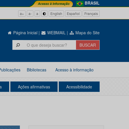
BRASIL
a+
a-
a
English
Español
Français
Página Inicial
|
WEBMAIL
|
Mapa do Site
Publicações
Bibliotecas
Acesso à informação
a
Ações afirmativas
Acessibilidade