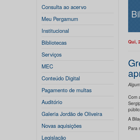
Consulta ao acervo
Bi
Meu Pergamum
Institucional
Qui, 
Bibliotecas
Serviços
Gr
MEC
ap
Conteúdo Digital
Algum
Pagamento de multas
Com a
Auditório
Sergi
públic
Galeria Jordão de Oliveira
A Bil
Novas aquisições
Para 
Legislação