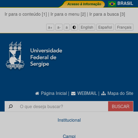
BRASIL
Ir para o conteúdo [1]
|
Ir para o menu [2]
|
Ir para a busca [3]
a+
a-
a
English
Español
Français
Página Inicial
|
WEBMAIL
|
Mapa do Site
Institucional
Campi