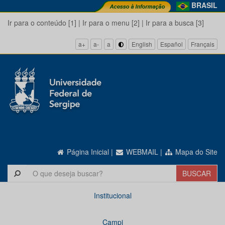
BRASIL
Ir para o conteúdo [1]
|
Ir para o menu [2]
|
Ir para a busca [3]
a+
a-
a
English
Español
Français
Página Inicial
|
WEBMAIL
|
Mapa do Site
Institucional
Campi