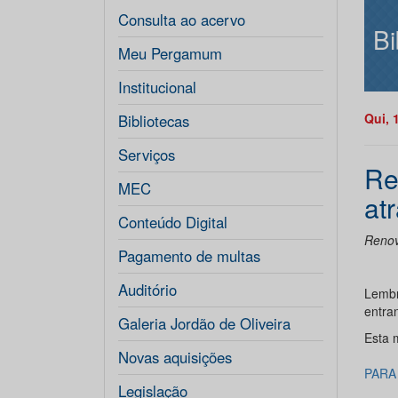
Consulta ao acervo
Bi
Meu Pergamum
Institucional
Qui, 
Bibliotecas
Serviços
Re
MEC
at
Conteúdo Digital
Renov
Pagamento de multas
Auditório
Lembr
entra
Galeria Jordão de Oliveira
Esta 
Novas aquisições
PARA
Legislação