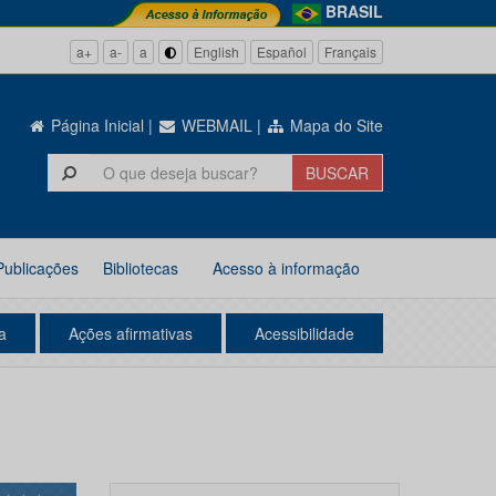
BRASIL
a+
a-
a
English
Español
Français
Página Inicial
|
WEBMAIL
|
Mapa do Site
Publicações
Bibliotecas
Acesso à informação
a
Ações afirmativas
Acessibilidade