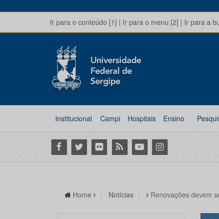
Ir para o conteúdo [1]
|
Ir para o menu [2]
|
Ir para a b
Institucional
Campi
Hospitais
Ensino
Pesqui
Facebook
Twitter
Flickr
RSS
Youtube
Instagram
Home
Notícias
Renovações devem ser