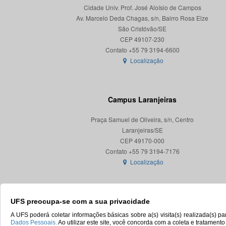
Cidade Univ. Prof. José Aloísio de Campos
Av. Marcelo Deda Chagas, s/n, Bairro Rosa Elze
São Cristóvão/SE
CEP 49107-230
Localização
Campus Laranjeiras
Praça Samuel de Oliveira, s/n, Centro
Laranjeiras/SE
CEP 49170-000
Localização
UFS preocupa-se com a sua privacidade
A UFS poderá coletar informações básicas sobre a(s) visita(s) realizada(s) 
Dados Pessoais.
Ao utilizar este site, você concorda com a coleta e tratament