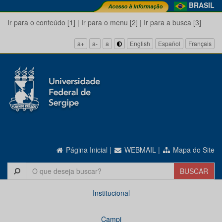
BRASIL
Ir para o conteúdo [1]
|
Ir para o menu [2]
|
Ir para a busca [3]
a+
a-
a
English
Español
Français
Página Inicial
|
WEBMAIL
|
Mapa do Site
Institucional
Campi