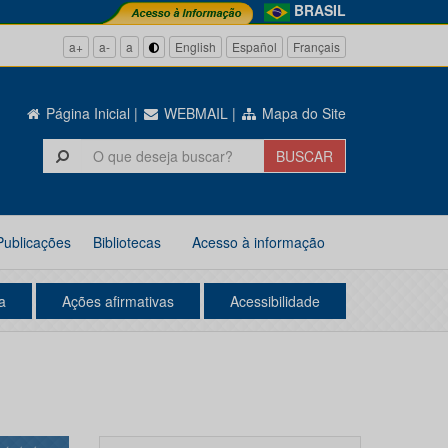
BRASIL
a+
a-
a
English
Español
Français
Página Inicial
|
WEBMAIL
|
Mapa do Site
Publicações
Bibliotecas
Acesso à informação
a
Ações afirmativas
Acessibilidade