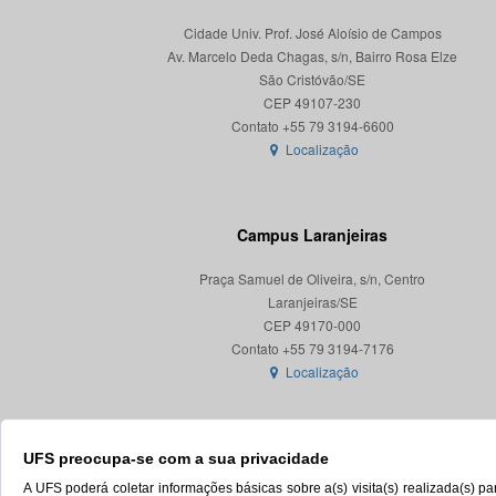
Cidade Univ. Prof. José Aloísio de Campos
Av. Marcelo Deda Chagas, s/n, Bairro Rosa Elze
São Cristóvão/SE
CEP 49107-230
Localização
Campus Laranjeiras
Praça Samuel de Oliveira, s/n, Centro
Laranjeiras/SE
CEP 49170-000
Localização
UFS preocupa-se com a sua privacidade
A UFS poderá coletar informações básicas sobre a(s) visita(s) realizada(s) 