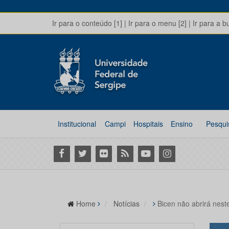
Ir para o conteúdo [1]
|
Ir para o menu [2]
|
Ir para a b
Institucional
Campi
Hospitais
Ensino
Pesqui
Facebook
Twitter
Flickr
RSS
Youtube
Instagram
Home
Notícias
Bicen não abrirá nest