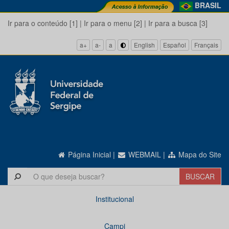
BRASIL
Ir para o conteúdo [1]
|
Ir para o menu [2]
|
Ir para a busca [3]
a+
a-
a
English
Español
Français
Página Inicial
|
WEBMAIL
|
Mapa do Site
Institucional
Campi