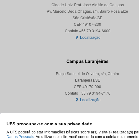
Cidade Univ. Prof. José Aloísio de Campos
Av. Marcelo Deda Chagas, s/n, Bairro Rosa Elze
São Cristóvão/SE
CEP 49107-230
Localização
Campus Laranjeiras
Praça Samuel de Oliveira, s/n, Centro
Laranjeiras/SE
CEP 49170-000
Localização
UFS preocupa-se com a sua privacidade
A UFS poderá coletar informações básicas sobre a(s) visita(s) realizada(s) 
Dados Pessoais.
Ao utilizar este site, você concorda com a coleta e tratament