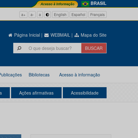
BRASIL
a+
a-
a
English
Español
Français
Página Inicial
|
WEBMAIL
|
Mapa do Site
Publicações
Bibliotecas
Acesso à informação
a
Ações afirmativas
Acessibilidade