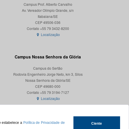
Campus Prof. Alberto Carvalho
Av. Vereador Olímpio Grande, s/n
Itabaiana/SE
CEP 49506-036
Localização
Campus Nossa Senhora da Glória
Campus do Sertão
Rodovia Engenheiro Jorge Neto, km 3, Silos
Nossa Senhora da Glória/SE
CEP 49680-000
Localização
ue estabelece a
Política de Privacidade de
Ciente