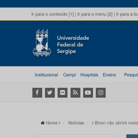
Ir para o conteúdo [1]
|
Ir para o menu [2]
|
Ir para a b
Institucional
Campi
Hospitais
Ensino
Pesqui
Facebook
Twitter
Flickr
RSS
Youtube
Instagram
Home
Notícias
Bicen não abrirá nest