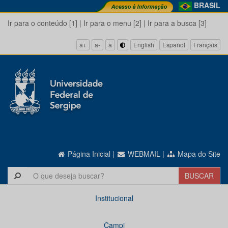
BRASIL
Ir para o conteúdo [1]
|
Ir para o menu [2]
|
Ir para a busca [3]
a+
a-
a
English
Español
Français
Página Inicial
|
WEBMAIL
|
Mapa do Site
Institucional
Campi