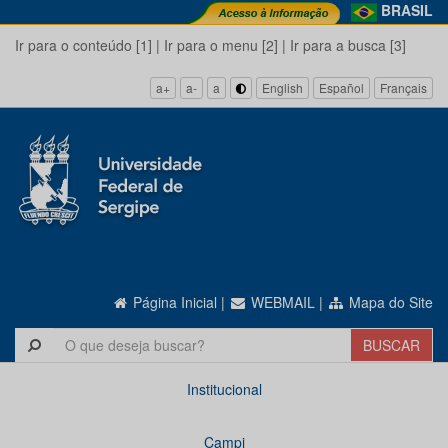
BRASIL
Ir para o conteúdo [1]
|
Ir para o menu [2]
|
Ir para a busca [3]
a+
a-
a
English
Español
Français
Página Inicial
|
WEBMAIL
|
Mapa do Site
Institucional
Campi