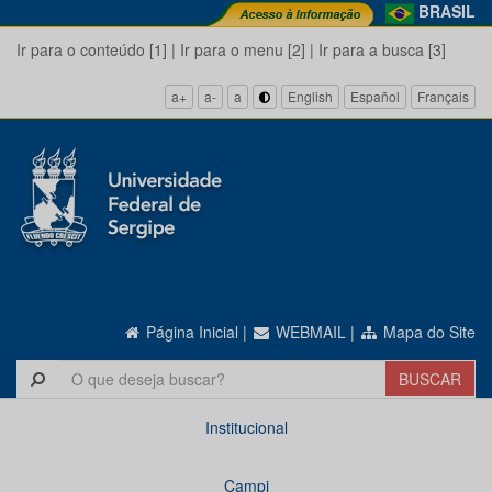
BRASIL
Ir para o conteúdo [1]
|
Ir para o menu [2]
|
Ir para a busca [3]
a+
a-
a
English
Español
Français
Página Inicial
|
WEBMAIL
|
Mapa do Site
Institucional
Campi