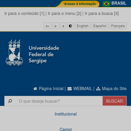
BRASIL
Ir para o conteúdo [1]
|
Ir para o menu [2]
|
Ir para a busca [3]
a+
a-
a
English
Español
Français
Página Inicial
|
WEBMAIL
|
Mapa do Site
Institucional
Campi