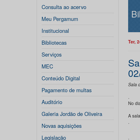
Consulta ao acervo
Bi
Meu Pergamum
Institucional
Ter, 
Bibliotecas
Serviços
Sa
MEC
02
Conteúdo Digital
Sala d
Pagamento de multas
.
Auditório
No di
Galeria Jordão de Oliveira
A sal
.
Novas aquisições
Legislação
.