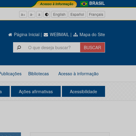
BRASIL
a+
a-
a
English
Español
Français
Página Inicial
|
WEBMAIL
|
Mapa do Site
Publicações
Bibliotecas
Acesso à informação
a
Ações afirmativas
Acessibilidade