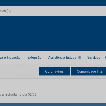
usca [3]
sa e Inovação
Extensão
Assistência Estudantil
Serviços
Coronavírus
Comunidade intern
cará fechada no dia 02/03