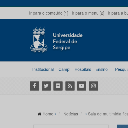
Ir para o conteúdo [1]
|
Ir para o menu [2]
|
Ir para a b
Institucional
Campi
Hospitais
Ensino
Pesqui
Facebook
Twitter
Flickr
RSS
Youtube
Instagram
Home
Notícias
Sala de multimídia fi