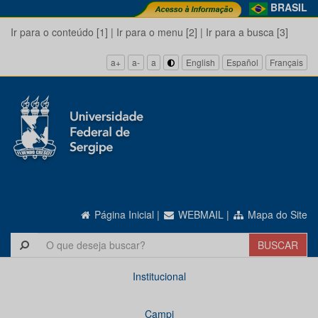
BRASIL
Ir para o conteúdo [1]
|
Ir para o menu [2]
|
Ir para a busca [3]
a+
a-
a
English
Español
Français
Página Inicial
|
WEBMAIL
|
Mapa do Site
Institucional
Campi