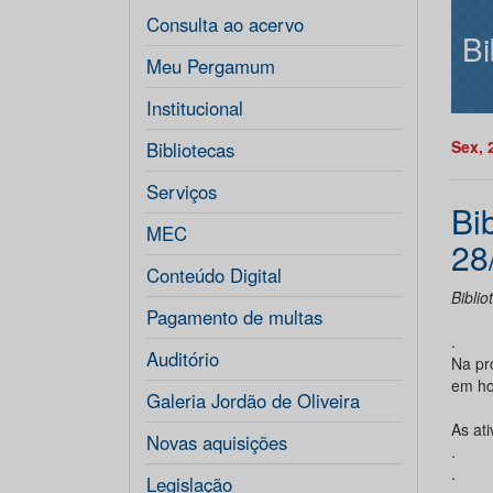
Consulta ao acervo
Bi
Meu Pergamum
Institucional
Sex, 
Bibliotecas
Serviços
Bi
MEC
28
Conteúdo Digital
Biblio
Pagamento de multas
.
Auditório
Na pr
em ho
Galeria Jordão de Oliveira
As at
Novas aquisições
.
.
Legislação