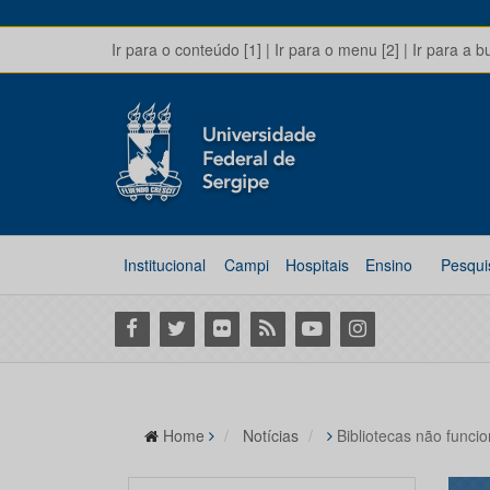
Ir para o conteúdo [1]
|
Ir para o menu [2]
|
Ir para a b
Institucional
Campi
Hospitais
Ensino
Pesqui
Facebook
Twitter
Flickr
RSS
Youtube
Instagram
Home
Notícias
Bibliotecas não funci