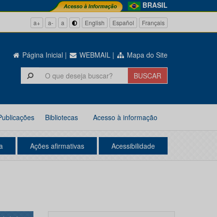
BRASIL
a+
a-
a
English
Español
Français
Página Inicial
|
WEBMAIL
|
Mapa do Site
Publicações
Bibliotecas
Acesso à informação
a
Ações afirmativas
Acessibilidade