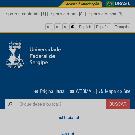
BRASIL
Ir para o conteúdo [1]
|
Ir para o menu [2]
|
Ir para a busca [3]
a+
a-
a
English
Español
Français
Página Inicial
|
WEBMAIL
|
Mapa do Site
Institucional
Campi