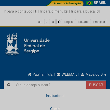
BRASIL
Ir para o conteúdo [1]
|
Ir para o menu [2]
|
Ir para a busca [3]
a+
a-
a
English
Español
Français
Página Inicial
|
WEBMAIL
|
Mapa do Site
Institucional
Campi