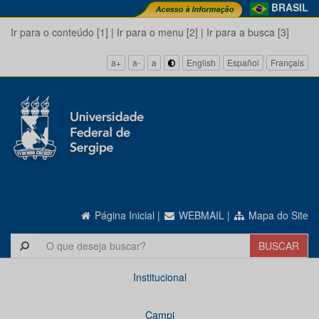
BRASIL
Ir para o conteúdo [1]
|
Ir para o menu [2]
|
Ir para a busca [3]
a+
a-
a
English
Español
Français
Página Inicial
|
WEBMAIL
|
Mapa do Site
Institucional
Campi