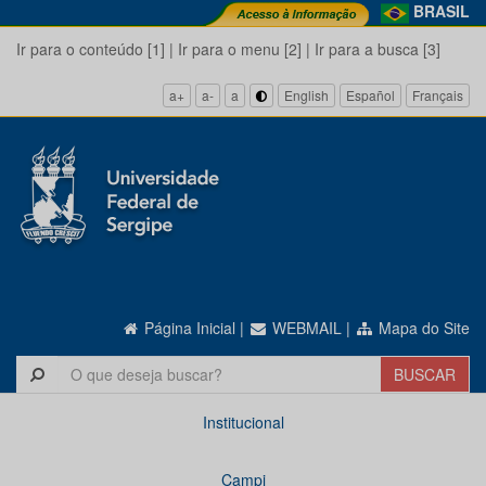
BRASIL
Ir para o conteúdo [1]
|
Ir para o menu [2]
|
Ir para a busca [3]
a+
a-
a
English
Español
Français
Página Inicial
|
WEBMAIL
|
Mapa do Site
Institucional
Campi