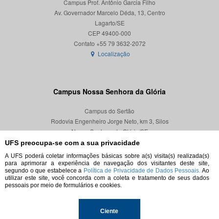
Campus Prof. Antônio Garcia Filho
Av. Governador Marcelo Déda, 13, Centro
Lagarto/SE
CEP 49400-000
Localização
Campus Nossa Senhora da Glória
Campus do Sertão
Rodovia Engenheiro Jorge Neto, km 3, Silos
Nossa Senhora da Glória/SE
CEP 49680-000
UFS preocupa-se com a sua privacidade
A UFS poderá coletar informações básicas sobre a(s) visita(s) realizada(s)
Localização
para aprimorar a experiência de navegação dos visitantes deste site,
segundo o que estabelece a
Política de Privacidade de Dados Pessoais.
Ao
utilizar este site, você concorda com a coleta e tratamento de seus dados
pessoais por meio de formulários e cookies.
© 2026. Todos os direitos reservados.
Ciente