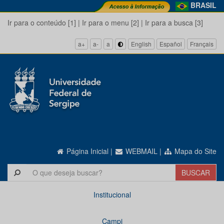
BRASIL
Ir para o conteúdo [1]
|
Ir para o menu [2]
|
Ir para a busca [3]
a+
a-
a
English
Español
Français
Página Inicial
|
WEBMAIL
|
Mapa do Site
Institucional
Campi