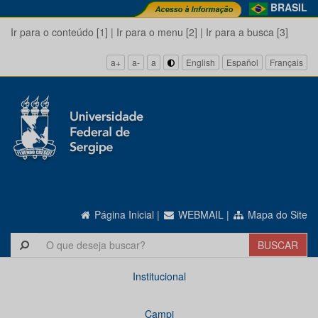
BRASIL
Ir para o conteúdo [1]
|
Ir para o menu [2]
|
Ir para a busca [3]
a+
a-
a
English
Español
Français
Página Inicial
|
WEBMAIL
|
Mapa do Site
Institucional
Campi