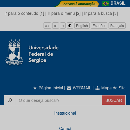
BRASIL
Ir para o conteúdo [1]
|
Ir para o menu [2]
|
Ir para a busca [3]
a+
a-
a
English
Español
Français
Página Inicial
|
WEBMAIL
|
Mapa do Site
Institucional
Campi