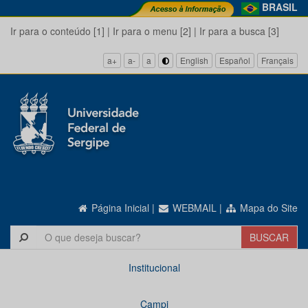
BRASIL
Ir para o conteúdo [1]
|
Ir para o menu [2]
|
Ir para a busca [3]
a+
a-
a
English
Español
Français
Página Inicial
|
WEBMAIL
|
Mapa do Site
Institucional
Campi