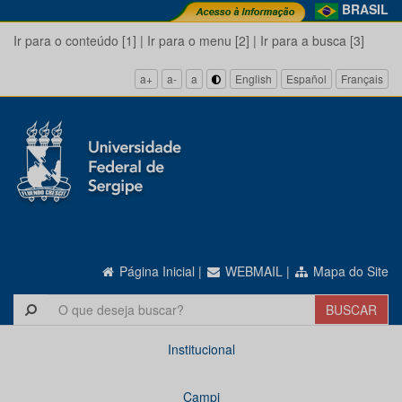
BRASIL
Ir para o conteúdo [1]
|
Ir para o menu [2]
|
Ir para a busca [3]
a+
a-
a
English
Español
Français
Página Inicial
|
WEBMAIL
|
Mapa do Site
Institucional
Campi