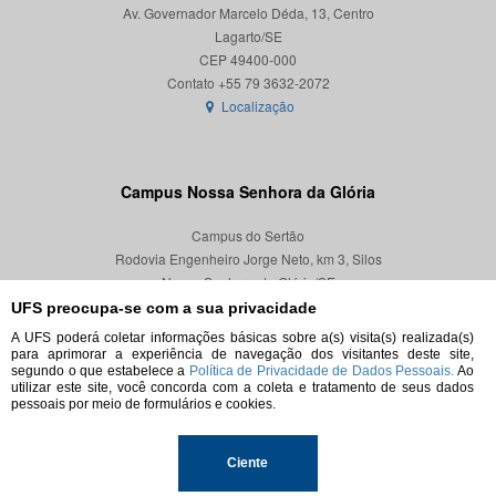
Av. Governador Marcelo Déda, 13, Centro
Lagarto/SE
CEP 49400-000
Localização
Campus Nossa Senhora da Glória
Campus do Sertão
Rodovia Engenheiro Jorge Neto, km 3, Silos
Nossa Senhora da Glória/SE
CEP 49680-000
UFS preocupa-se com a sua privacidade
A UFS poderá coletar informações básicas sobre a(s) visita(s) realizada(s)
Localização
para aprimorar a experiência de navegação dos visitantes deste site,
segundo o que estabelece a
Política de Privacidade de Dados Pessoais.
Ao
utilizar este site, você concorda com a coleta e tratamento de seus dados
pessoais por meio de formulários e cookies.
© 2026. Todos os direitos reservados.
Ciente
Universidade Federal de Sergipe.