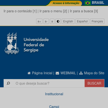
BRASIL
Ir para o conteúdo [1]
|
Ir para o menu [2]
|
Ir para a busca [3]
a+
a-
a
English
Español
Français
Página Inicial
|
WEBMAIL
|
Mapa do Site
Institucional
Campi