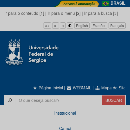
BRASIL
Ir para o conteúdo [1]
|
Ir para o menu [2]
|
Ir para a busca [3]
a+
a-
a
English
Español
Français
Página Inicial
|
WEBMAIL
|
Mapa do Site
Institucional
Campi