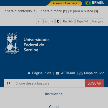
BRASIL
Ir para o conteúdo [1]
|
Ir para o menu [2]
|
Ir para a busca [3]
a+
a-
a
English
Español
Français
Página Inicial
|
WEBMAIL
|
Mapa do Site
Institucional
Campi