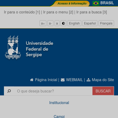
BRASIL
Ir para o conteúdo [1]
|
Ir para o menu [2]
|
Ir para a busca [3]
a+
a-
a
English
Español
Français
Página Inicial
|
WEBMAIL
|
Mapa do Site
Institucional
Campi