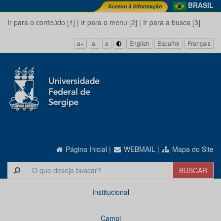
BRASIL
Ir para o conteúdo [1]
|
Ir para o menu [2]
|
Ir para a busca [3]
a+
a-
a
English
Español
Français
Página Inicial
|
WEBMAIL
|
Mapa do Site
Institucional
Campi