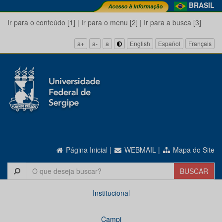
BRASIL
Ir para o conteúdo [1]
|
Ir para o menu [2]
|
Ir para a busca [3]
a+
a-
a
English
Español
Français
Página Inicial
|
WEBMAIL
|
Mapa do Site
Institucional
Campi