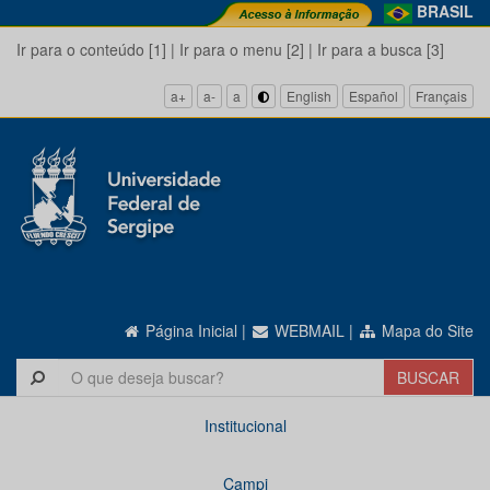
BRASIL
Ir para o conteúdo [1]
|
Ir para o menu [2]
|
Ir para a busca [3]
a+
a-
a
English
Español
Français
Página Inicial
|
WEBMAIL
|
Mapa do Site
Institucional
Campi