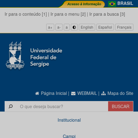
BRASIL
Ir para o conteúdo [1]
|
Ir para o menu [2]
|
Ir para a busca [3]
a+
a-
a
English
Español
Français
Página Inicial
|
WEBMAIL
|
Mapa do Site
Institucional
Campi